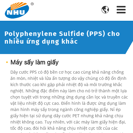

Polyphenylene Sulfide (PPS) cho
nhiều ứng dụng khác
Máy sấy làm giấy
Dây cước PPS có độ bền cơ học cao cùng khả năng chống
ăn mòn, nhiệt và lửa ấn tượng do vậy chúng có độ ổn định
kích thước cao khi gặp phải nhiệt độ và môi trường khắc
nghiệt. Những đặc điểm này làm cho nó trở thành một lựa
chọn tuyệt vời trong những ứng dụng cần lọc và truyền các
vật liệu nhiệt độ cực cao. Điển hình là được ứng dụng làm
màn hình máy sấy trong ngành công nghiệp giấy. Nỉ ép
giấy hiện tại sử dụng dây cước PET nhưng khả năng chịu
nhiệt không cao. Tuy nhiên, với các máy làm giấy hiện đại,
tốc độ cao, đòi hỏi khả năng chịu nhiệt cực tốt của các