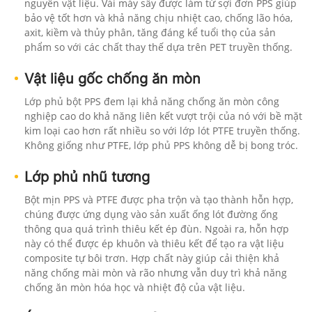
nguyên vật liệu. Vải máy sấy được làm từ sợi đơn PPS giúp
bảo vệ tốt hơn và khả năng chịu nhiệt cao, chống lão hóa,
axit, kiềm và thủy phân, tăng đáng kể tuổi thọ của sản
phẩm so với các chất thay thế dựa trên PET truyền thống.
Vật liệu gốc chống ăn mòn
Lớp phủ bột PPS đem lại khả năng chống ăn mòn công
nghiệp cao do khả năng liên kết vượt trội của nó với bề mặt
kim loại cao hơn rất nhiều so với lớp lót PTFE truyền thống.
Không giống như PTFE, lớp phủ PPS không dễ bị bong tróc.
Lớp phủ nhũ tương
Bột mịn PPS và PTFE được pha trộn và tạo thành hỗn hợp,
chúng được ứng dụng vào sản xuất ống lót đường ống
thông qua quá trình thiêu kết ép đùn. Ngoài ra, hỗn hợp
này có thể được ép khuôn và thiêu kết để tạo ra vật liệu
composite tự bôi trơn. Hợp chất này giúp cải thiện khả
năng chống mài mòn và rão nhưng vẫn duy trì khả năng
chống ăn mòn hóa học và nhiệt độ của vật liệu.