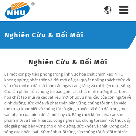

Nghiên Cứu & Đổi Mới
Nghiên Cứu & Đổi Mới
Là một công ty tiên phong trong lĩnh vực hóa chất chính xác, NHU
không ngừng phát triển và đổi mới để giải quyết những thách thức và
yêu cầu mới do dân số toàn cầu ngày càng tăng và cải thiện mức sống.
Các sản phẩm của chúng tôi bao gồm các chất dinh dưỡng ít carbon,
hóa chất tạo mùi và các vật liệu mới phục vụ nhu cầu của con người về
dinh dưỡng, sức khỏe và phát triển bền vững. chúng tôi tin vào việc
tạo ra sự khác biệt và chúng tôi cố gắng truyền tải điều đó trong mọi
sản phẩm của mình dù là mới hay cũ. Bằng cách khám phá các sản
phẩm mới và triển khai các công nghệ mới, chúng tôi cam kết thúc đẩy
các giải pháp bền vững cho dinh dưỡng, sức khỏe và chất lượng cuộc
sống của nhân loại - Sứ mệnh cuối cùng của chúng tôi là “đổi mới các