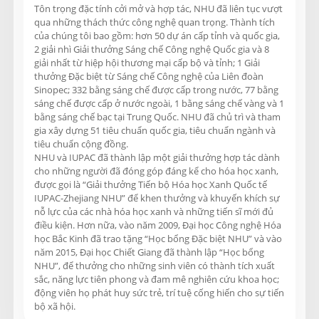
Tôn trọng đặc tính cởi mở và hợp tác, NHU đã liên tục vượt
qua những thách thức công nghệ quan trọng. Thành tích
của chúng tôi bao gồm: hơn 50 dự án cấp tỉnh và quốc gia,
2 giải nhì Giải thưởng Sáng chế Công nghệ Quốc gia và 8
giải nhất từ hiệp hội thương mại cấp bộ và tỉnh; 1 Giải
thưởng Đặc biệt từ Sáng chế Công nghệ của Liên đoàn
Sinopec; 332 bằng sáng chế được cấp trong nước, 77 bằng
sáng chế được cấp ở nước ngoài, 1 bằng sáng chế vàng và 1
bằng sáng chế bạc tại Trung Quốc. NHU đã chủ trì và tham
gia xây dựng 51 tiêu chuẩn quốc gia, tiêu chuẩn ngành và
tiêu chuẩn cộng đồng.
NHU và IUPAC đã thành lập một giải thưởng hợp tác dành
cho những người đã đóng góp đáng kể cho hóa học xanh,
được gọi là “Giải thưởng Tiến bộ Hóa học Xanh Quốc tế
IUPAC-Zhejiang NHU” để khen thưởng và khuyến khích sự
nỗ lực của các nhà hóa học xanh và những tiến sĩ mới đủ
điều kiện. Hơn nữa, vào năm 2009, Đại học Công nghệ Hóa
học Bắc Kinh đã trao tặng “Học bổng Đặc biệt NHU” và vào
năm 2015, Đại học Chiết Giang đã thành lập “Học bổng
NHU”, để thưởng cho những sinh viên có thành tích xuất
sắc, năng lực tiên phong và đam mê nghiên cứu khoa học;
động viên họ phát huy sức trẻ, trí tuệ cống hiến cho sự tiến
bộ xã hội.