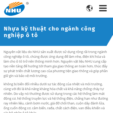

Nhựa kỹ thuật cho ngành công
nghiệp ô tô
Nguyên vật liệu do NHU sản xuất được sử dụng rộng rãi trong ngành
công nghiệp ô tô, chúng được ứng dụng để làm nhẹ, điện khí hóa và
làm cho ô tô trở nên thông minh hơn. Nguyên vật liệu NHU cung cấp
tạo nền tảng để hướng tới tham gia giao thông an toàn hơn, thúc đẩy
sự phát triển chất lượng cao của phương tiện giao thông và góp phần
giữ gìn và bảo vệ môi trường.
không bị biến đổi nhiều dưới sự tác động của nhiệt và môi trường,
cùng với đó là khả năng kháng hóa chất và khả năng chống cháy tự
nhiên. Do vậy nó thường được sử dụng trong các hệ thống làm mát
động cơ, hệ thống truyền lực và hệ thống điện, chẳng hạn như đường
ray nhiên liệu, cánh bơm nước, giá đỡ chổi than, cuộn dây đánh lửa,
ống cuốn động cơ, cảm biến, rađa, chất cách điện, van điều khiển và
các bộ phận ô tô khác.