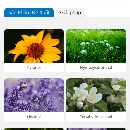
Sản Phẩm Đề Xuất
Giải pháp
Pyranol
Hydroxycitronellal
Linalool
Tetrahydrolinalool