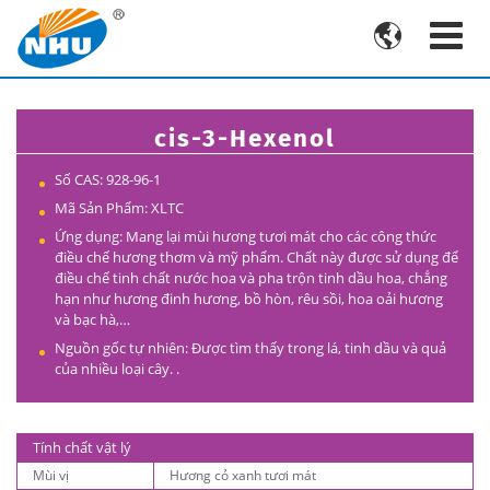

cis-3-Hexenol
Số CAS:
928-96-1
Mã Sản Phẩm: XLTC
Ứng dụng: Mang lại mùi hương tươi mát cho các công thức
điều chế hương thơm và mỹ phẩm. Chất này được sử dụng để
điều chế tinh chất nước hoa và pha trộn tinh dầu hoa, chẳng
hạn như hương đinh hương, bồ hòn, rêu sồi, hoa oải hương
và bạc hà,…
Nguồn gốc tự nhiên: Được tìm thấy trong lá, tinh dầu và quả
của nhiều loại cây. .
Tính chất vật lý
Mùi vị
Hương cỏ xanh tươi mát