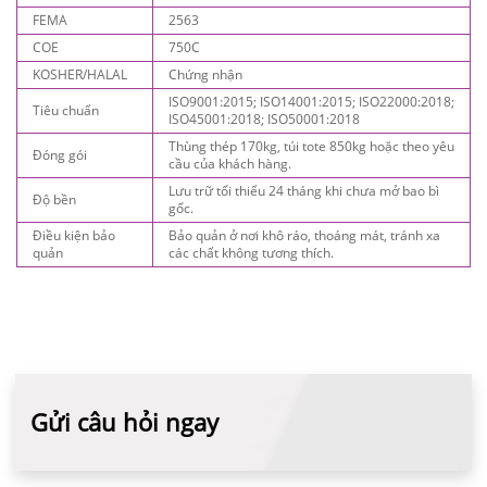
FEMA
2563
COE
750C
KOSHER/HALAL
Chứng nhận
ISO9001:2015; ISO14001:2015; ISO22000:2018;
Tiêu chuẩn
ISO45001:2018; ISO50001:2018
Thùng thép 170kg, túi tote 850kg hoặc theo yêu
Đóng gói
cầu của khách hàng.
Lưu trữ tối thiểu 24 tháng khi chưa mở bao bì
Độ bền
gốc.
Điều kiện bảo
Bảo quản ở nơi khô ráo, thoáng mát, tránh xa
quản
các chất không tương thích.
Gửi câu hỏi ngay