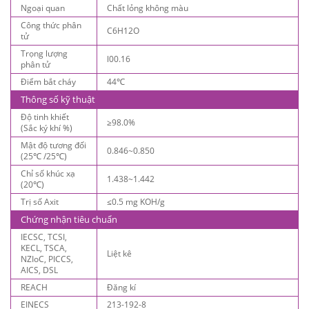
Ngoại quan
Chất lỏng không màu
Công thức phân
C6H12O
tử
Trọng lượng
l00.16
phân tử
Điểm bắt cháy
44℃
Thông số kỹ thuật
Độ tinh khiết
≥98.0%
(Sắc ký khí %)
Mật độ tương đối
0.846~0.850
(25℃ /25℃)
Chỉ số khúc xạ
1.438~1.442
(20℃)
Trị số Axit
≤0.5 mg KOH/g
Chứng nhận tiêu chuẩn
IECSC, TCSI,
KECL, TSCA,
Liệt kê
NZIoC, PICCS,
AICS, DSL
REACH
Đăng kí
EINECS
213-192-8