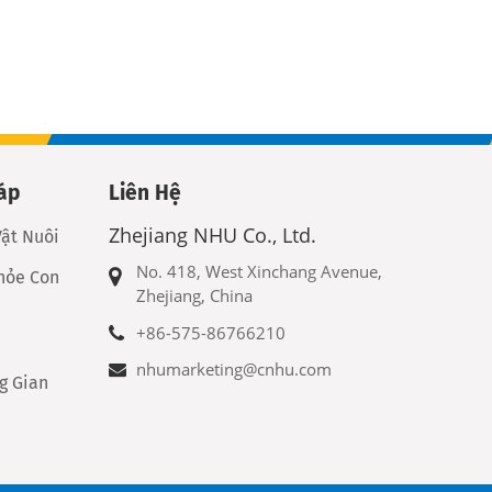
áp
Liên Hệ
Zhejiang NHU Co., Ltd.
ật Nuôi
No. 418, West Xinchang Avenue,
hỏe Con
Zhejiang, China
+86-575-86766210
nhumarketing@cnhu.com
g Gian