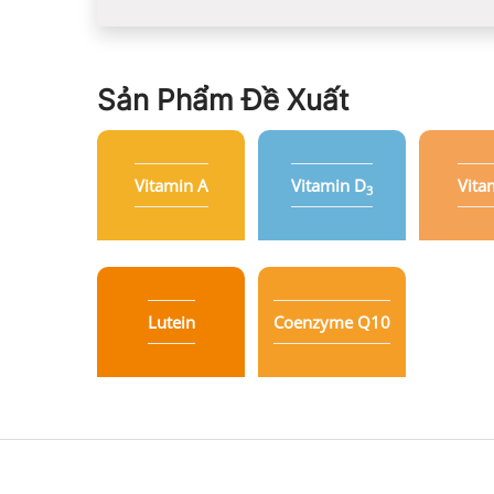
Sản Phẩm Đề Xuất
Vitamin A
Vitamin D
Vita
3
Lutein
Coenzyme Q10