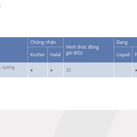
Chứng nhận
Dạng
Hình thức đóng
gói (KG)
Kosher
Halal
Liquid
, tương
●
●
25