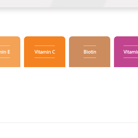
min E
Vitamin C
Biotin
Vitami