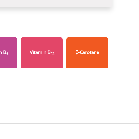
n B
Vitamin B
β-Carotene
6
12